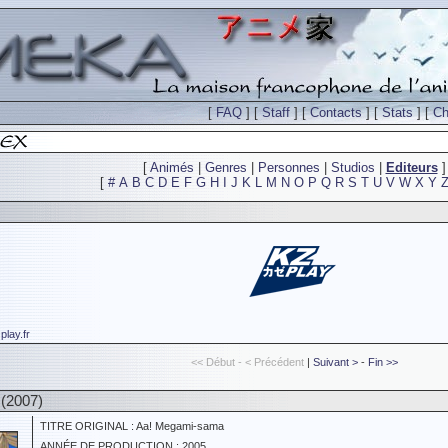
[
FAQ
] [
Staff
] [
Contacts
] [
Stats
] [
Ch
[
Animés
|
Genres
|
Personnes
|
Studios
|
Editeurs
]
[
#
A
B
C
D
E
F
G
H
I
J
K
L
M
N
O
P
Q
R
S
T
U
V
W
X
Y
play.fr
<< Début - < Précédent
|
Suivant >
-
Fin >>
(2007)
TITRE ORIGINAL : Aa! Megami-sama
ANNÉE DE PRODUCTION : 2005