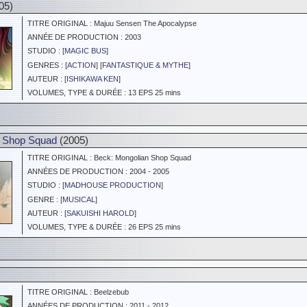
05)
TITRE ORIGINAL : Majuu Sensen The Apocalypse
ANNÉE DE PRODUCTION : 2003
STUDIO : [
MAGIC BUS
]
GENRES : [
ACTION
] [
FANTASTIQUE & MYTHE
]
AUTEUR : [
ISHIKAWA KEN
]
VOLUMES, TYPE & DURÉE : 13 EPS 25 mins
n Shop Squad
(2005)
TITRE ORIGINAL : Beck: Mongolian Shop Squad
ANNÉES DE PRODUCTION : 2004 - 2005
STUDIO : [
MADHOUSE PRODUCTION
]
GENRE : [
MUSICAL
]
AUTEUR : [
SAKUISHI HAROLD
]
VOLUMES, TYPE & DURÉE : 26 EPS 25 mins
TITRE ORIGINAL : Beelzebub
ANNÉES DE PRODUCTION : 2011 - 2012