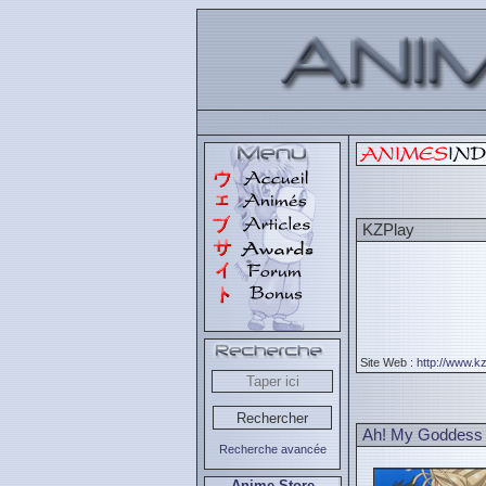
KZPlay
Site Web :
http://www.kz
Ah! My Goddess
Recherche avancée
Anime Store