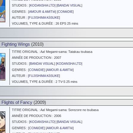
STUDIOS : [
KODANSHA LTD
] [
BANDAI VISUAL
]
GENRES : [
AMOUR & AMITIé
] [
COMéDIE
]
AUTEUR : [
FUJISHIMA KôSUKE
]
VOLUMES, TYPE & DURÉE : 26 EPS 25 mins
 Fighting Wings
(2010)
TITRE ORIGINAL : Aa! Megami-sama: Tatakau tsubasa
ANNÉE DE PRODUCTION : 2007
STUDIOS : [
BANDAI VISUAL
] [
KODANSHA LTD
]
GENRES : [
COMéDIE
] [
AMOUR & AMITIé
]
AUTEUR : [
FUJISHIMA KôSUKE
]
VOLUMES, TYPE & DURÉE : 2 TV-S 25 mins
Flights of Fancy
(2009)
TITRE ORIGINAL : Aa! Megami-sama: Sorezore no tsubasa
ANNÉE DE PRODUCTION : 2006
STUDIOS : [
KODANSHA LTD
] [
BANDAI VISUAL
]
GENRES : [
COMéDIE
] [
AMOUR & AMITIé
]