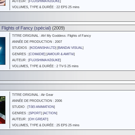
AUTEUR : [
FUJISHIMA KôSUKE
]
VOLUMES, TYPE & DURÉE : 22 EPS 25 mins
Flights of Fancy (spécial)
(2009)
TITRE ORIGINAL : Ah! My Goddess: Flights of Fancy
ANNÉE DE PRODUCTION : 2007
STUDIOS : [
KODANSHA LTD
] [
BANDAI VISUAL
]
GENRES : [
COMéDIE
] [
AMOUR & AMITIé
]
AUTEUR : [
FUJISHIMA KôSUKE
]
VOLUMES, TYPE & DURÉE : 2 TV-S 25 mins
TITRE ORIGINAL : Air Gear
ANNÉE DE PRODUCTION : 2006
STUDIO : [
TôEI ANIMATION
]
GENRES : [
SPORT
] [
ACTION
]
AUTEUR : [
OH GREAT!
]
VOLUMES, TYPE & DURÉE : 25 EPS 25 mins