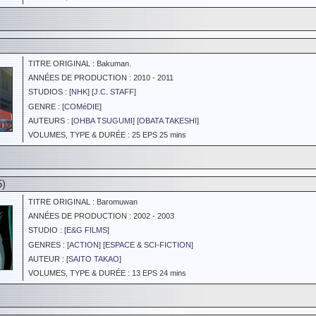
TITRE ORIGINAL : Bakuman.
ANNÉES DE PRODUCTION : 2010 - 2011
STUDIOS : [
NHK
] [
J.C. STAFF
]
GENRE : [
COMéDIE
]
AUTEURS : [
OHBA TSUGUMI
] [
OBATA TAKESHI
]
VOLUMES, TYPE & DURÉE : 25 EPS 25 mins
5)
TITRE ORIGINAL : Baromuwan
ANNÉES DE PRODUCTION : 2002 - 2003
STUDIO : [
E&G FILMS
]
GENRES : [
ACTION
] [
ESPACE & SCI-FICTION
]
AUTEUR : [
SAITO TAKAO
]
VOLUMES, TYPE & DURÉE : 13 EPS 24 mins