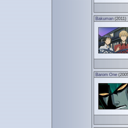
Bakuman
(2011)
Barom One
(200