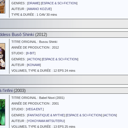
GENRES : [
DRAME
] [
ESPACE & SCI-FICTION
]
AUTEUR : [
AMANO KOZUE
]
TYPE & DURÉE : 1 OAV 30 mins
dess Busô Shinki
(2012)
TITRE ORIGINAL : Busou Shinki
ANNÉE DE PRODUCTION : 2012
STUDIO : [
8-BIT
]
GENRES : [
ACTION
] [
ESPACE & SCI-FICTION
]
AUTEUR : [
KONAMI
]
VOLUMES, TYPE & DURÉE : 12 EPS 24 mins
l'infini
(2003)
TITRE ORIGINAL : Babel Nisei (2001)
ANNÉE DE PRODUCTION : 2001
STUDIO : [
VEGA ENT.
]
GENRES : [
FANTASTIQUE & MYTHE
] [
ESPACE & SCI-FICTION
] [
ACTION
]
AUTEUR : [
YOKOYAMA MITSUTERU
]
VOLUMES, TYPE & DURÉE : 13 EPS 25 mins