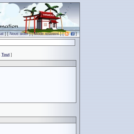
at
] [
Nous aider
] [
Mode restreint
] [
]
Z
Tout
]