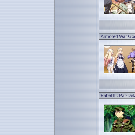
Armored War God
Babel II : Par-Delà 