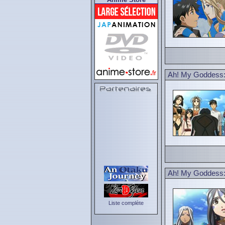
Ah! My Goddess:
Ah! My Goddess: 
Liste complète