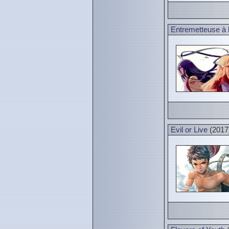
Entremetteuse à l
Evil or Live
(2017