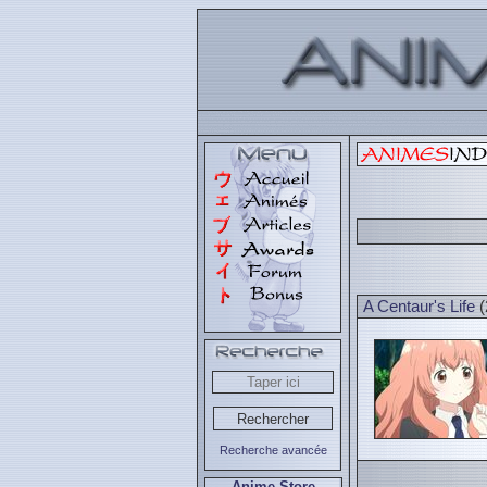
A Centaur's Life
(
Recherche avancée
Anime Store