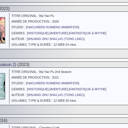
2023)
TITRE ORIGINAL : Bai Yao Pu
ANNÉE DE PRODUCTION : 2020
STUDIO : [
HAOLINERS HUIMENG ANIMATION
]
GENRES : [
HISTORIQUE
] [
AVENTURE
] [
FANTASTIQUE & MYTHE
]
AUTEUR : [
SHUANG SHU SHA LUO (TONG LING)
]
VOLUMES, TYPE & DURÉE : 12 WEB 24 mins
saison 2)
(2023)
TITRE ORIGINAL : Bai Yao Pu 2nd Season
ANNÉE DE PRODUCTION : 2021
STUDIO : [
HAOLINERS HUIMENG ANIMATION
]
GENRES : [
HISTORIQUE
] [
AVENTURE
] [
FANTASTIQUE & MYTHE
]
AUTEUR : [
SHUANG SHU SHA LUO (TONG LING)
]
VOLUMES, TYPE & DURÉE : 12 WEB 20 mins
016)
TITRE ORIGINAL : Cheating Craft