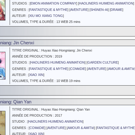
STUDIOS : [
EMON ANIMATION COMPANY
] [
HAOLINERS HUIMENG ANIMATION
]
GENRES : [
FANTASTIQUE & MYTHE
] [
AVENTURE
] [
SHôNEN-AI
] [
DRAME
]
AUTEUR : [
XIU MO XIANG TONG
]
VOLUMES, TYPE & DURÉE : 13 WEB 25 mins
iang: Jin Chenxi
TITRE ORIGINAL : Huyao Xiao Hongniang: Jin Chenxi
ANNÉE DE PRODUCTION : 2019
STUDIOS : [
HAOLINERS HUIMENG ANIMATION
] [
GARDEN CULTURE
]
GENRES : [
FANTASTIQUE & MYTHE
] [
COMéDIE
] [
AVENTURE
] [
AMOUR & AMITIé
AUTEUR : [
XIAO XIN
]
VOLUMES, TYPE & DURÉE : 10 WEB 19 mins
niang: Qian Yan
TITRE ORIGINAL : Huyao Xiao Hongniang: Qian Yan
ANNÉE DE PRODUCTION : 2017
STUDIO : [
HAOLINERS HUIMENG ANIMATION
]
GENRES : [
COMéDIE
] [
AVENTURE
] [
AMOUR & AMITIé
] [
FANTASTIQUE & MYTHE
AUTEUR : [
XIAO XIN
]