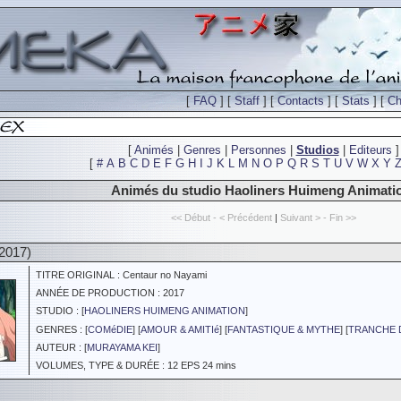
[
FAQ
] [
Staff
] [
Contacts
] [
Stats
] [
Ch
[
Animés
|
Genres
|
Personnes
|
Studios
|
Editeurs
]
[
#
A
B
C
D
E
F
G
H
I
J
K
L
M
N
O
P
Q
R
S
T
U
V
W
X
Y
Animés du studio Haoliners Huimeng Animati
<< Début - < Précédent
|
Suivant > - Fin >>
2017)
TITRE ORIGINAL : Centaur no Nayami
ANNÉE DE PRODUCTION : 2017
STUDIO : [
HAOLINERS HUIMENG ANIMATION
]
GENRES : [
COMéDIE
] [
AMOUR & AMITIé
] [
FANTASTIQUE & MYTHE
] [
TRANCHE D
AUTEUR : [
MURAYAMA KEI
]
VOLUMES, TYPE & DURÉE : 12 EPS 24 mins