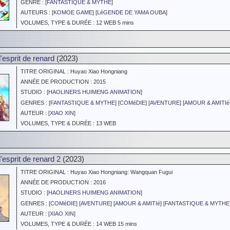
GENRE : [
FANTASTIQUE & MYTHE
]
AUTEURS : [
KOMOE GAME
] [
LéGENDE DE YAMA OUBA
]
VOLUMES, TYPE & DURÉE : 12 WEB 5 mins
'esprit de renard
(2023)
TITRE ORIGINAL : Huyao Xiao Hongniang
ANNÉE DE PRODUCTION : 2015
STUDIO : [
HAOLINERS HUIMENG ANIMATION
]
GENRES : [
FANTASTIQUE & MYTHE
] [
COMéDIE
] [
AVENTURE
] [
AMOUR & AMITIé
AUTEUR : [
XIAO XIN
]
VOLUMES, TYPE & DURÉE : 13 WEB
'esprit de renard 2
(2023)
TITRE ORIGINAL : Huyao Xiao Hongniang: Wangquan Fugui
ANNÉE DE PRODUCTION : 2016
STUDIO : [
HAOLINERS HUIMENG ANIMATION
]
GENRES : [
COMéDIE
] [
AVENTURE
] [
AMOUR & AMITIé
] [
FANTASTIQUE & MYTHE
AUTEUR : [
XIAO XIN
]
VOLUMES, TYPE & DURÉE : 14 WEB 15 mins