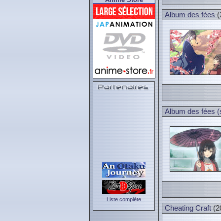
Album des fées
(
Album des fées (
Liste complète
Cheating Craft
(2