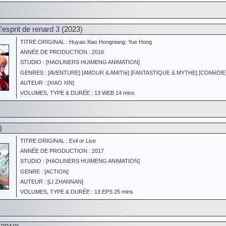
'esprit de renard 3
(2023)
TITRE ORIGINAL : Huyao Xiao Hongniang: Yue Hong
ANNÉE DE PRODUCTION : 2016
STUDIO : [
HAOLINERS HUIMENG ANIMATION
]
GENRES : [
AVENTURE
] [
AMOUR & AMITIé
] [
FANTASTIQUE & MYTHE
] [
COMéDIE
AUTEUR : [
XIAO XIN
]
VOLUMES, TYPE & DURÉE : 13 WEB 14 mins
)
TITRE ORIGINAL : Evil or Live
ANNÉE DE PRODUCTION : 2017
STUDIO : [
HAOLINERS HUIMENG ANIMATION
]
GENRE : [
ACTION
]
AUTEUR : [
LI ZHANNAN
]
VOLUMES, TYPE & DURÉE : 13 EPS 25 mins