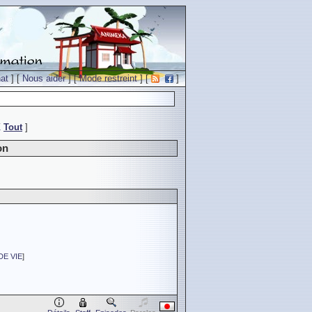
at
] [
Nous aider
] [
Mode restreint
] [
]
Z
Tout
]
on
E VIE
]