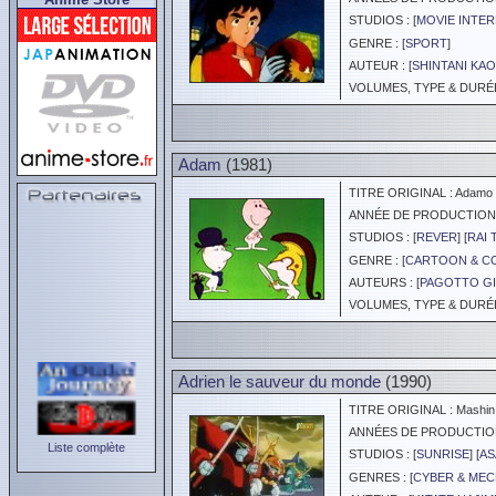
STUDIOS : [
MOVIE INTE
GENRE : [
SPORT
]
AUTEUR : [
SHINTANI KA
VOLUMES, TYPE & DURÉE 
Adam
(1981)
TITRE ORIGINAL : Adamo - 
ANNÉE DE PRODUCTION :
STUDIOS : [
REVER
] [
RAI 
GENRE : [
CARTOON & C
AUTEURS : [
PAGOTTO GI
VOLUMES, TYPE & DURÉE 
Adrien le sauveur du monde
(1990)
TITRE ORIGINAL : Mashin 
ANNÉES DE PRODUCTION :
Liste complète
STUDIOS : [
SUNRISE
] [
AS
GENRES : [
CYBER & ME