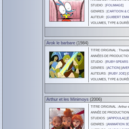
STUDIO : [
FOLIMAGE
]
GENRES : [
CARTOON & 
AUTEUR : [
GUIBERT EM
VOLUMES, TYPE & DURÉE 
Arok le barbare
(1984)
TITRE ORIGINAL : Thundarr
ANNÉES DE PRODUCTION :
STUDIO : [
RUBY-SPEARS 
GENRES : [
ACTION
] [
AVE
AUTEURS : [
RUBY JOE
] [
VOLUMES, TYPE & DURÉE 
Arthur et les Minimoys
(2006)
TITRE ORIGINAL : Arthur e
ANNÉE DE PRODUCTION :
STUDIOS : [
APIPOULAï
] [
GENRES : [
ANIMATION 3