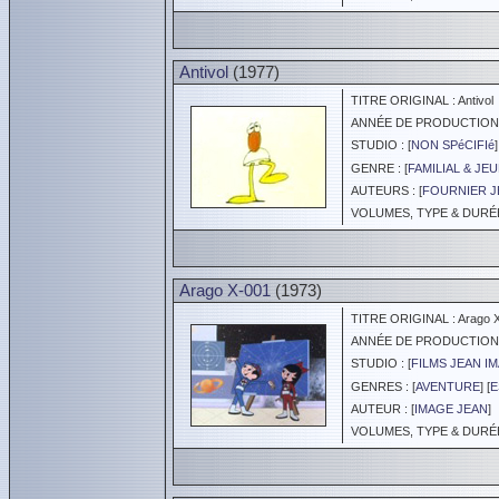
Antivol
(1977)
TITRE ORIGINAL : Antivol
ANNÉE DE PRODUCTION :
STUDIO : [
NON SPéCIFIé
]
GENRE : [
FAMILIAL & JE
AUTEURS : [
FOURNIER J
VOLUMES, TYPE & DURÉE 
Arago X-001
(1973)
TITRE ORIGINAL : Arago 
ANNÉE DE PRODUCTION :
STUDIO : [
FILMS JEAN I
GENRES : [
AVENTURE
] [
E
AUTEUR : [
IMAGE JEAN
]
VOLUMES, TYPE & DURÉE 