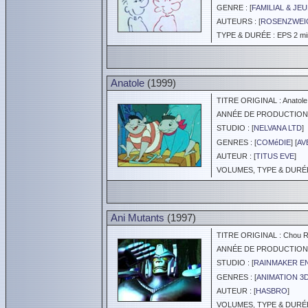
GENRE : [
FAMILIAL & JE
AUTEURS : [
ROSENZWEI
TYPE & DURÉE : EPS 2 min
Anatole
(1999)
TITRE ORIGINAL : Anatole
ANNÉE DE PRODUCTION :
STUDIO : [
NELVANA LTD
]
GENRES : [
COMéDIE
] [
AV
AUTEUR : [
TITUS EVE
]
VOLUMES, TYPE & DURÉE 
Ani Mutants
(1997)
TITRE ORIGINAL : Chou Rob
ANNÉE DE PRODUCTION :
STUDIO : [
RAINMAKER EN
GENRES : [
ANIMATION 3
AUTEUR : [
HASBRO
]
VOLUMES, TYPE & DURÉE 