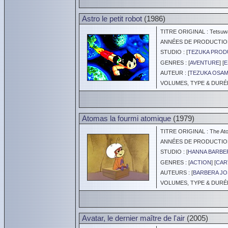
Astro le petit robot
(1986)
TITRE ORIGINAL : Tetsuwa
ANNÉES DE PRODUCTION :
STUDIO : [
TEZUKA PROD
GENRES : [
AVENTURE
] [
E
AUTEUR : [
TEZUKA OSA
VOLUMES, TYPE & DURÉE 
Atomas la fourmi atomique
(1979)
TITRE ORIGINAL : The At
ANNÉES DE PRODUCTION :
STUDIO : [
HANNA BARBE
GENRES : [
ACTION
] [
CAR
AUTEURS : [
BARBERA J
VOLUMES, TYPE & DURÉE 
Avatar, le dernier maître de l'air
(2005)