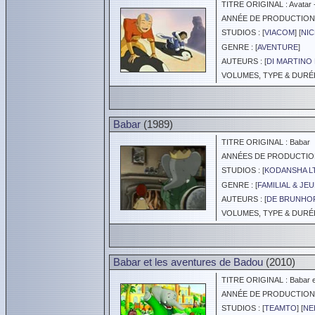
TITRE ORIGINAL : Avatar -
ANNÉE DE PRODUCTION :
STUDIOS : [
VIACOM
] [
NI
GENRE : [
AVENTURE
]
AUTEURS : [
DI MARTINO
VOLUMES, TYPE & DURÉE 
Babar
(1989)
TITRE ORIGINAL : Babar
ANNÉES DE PRODUCTION :
STUDIOS : [
KODANSHA L
GENRE : [
FAMILIAL & JE
AUTEURS : [
DE BRUNHO
VOLUMES, TYPE & DURÉE 
Babar et les aventures de Badou
(2010)
TITRE ORIGINAL : Babar et
ANNÉE DE PRODUCTION :
STUDIOS : [
TEAMTO
] [
NE