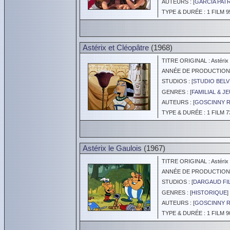
AUTEURS : [
GARCIA PAT
TYPE & DURÉE : 1 FILM 9
Astérix et Cléopâtre
(1968)
TITRE ORIGINAL : Astérix 
ANNÉE DE PRODUCTION :
STUDIOS : [
STUDIO BELV
GENRES : [
FAMILIAL & J
AUTEURS : [
GOSCINNY 
TYPE & DURÉE : 1 FILM 7
Astérix le Gaulois
(1967)
TITRE ORIGINAL : Astérix l
ANNÉE DE PRODUCTION :
STUDIOS : [
DARGAUD FI
GENRES : [
HISTORIQUE
] 
AUTEURS : [
GOSCINNY 
TYPE & DURÉE : 1 FILM 9