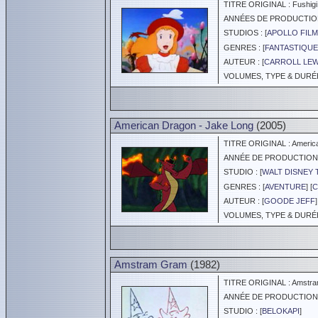
TITRE ORIGINAL : Fushigi n
ANNÉES DE PRODUCTION :
STUDIOS : [
APOLLO FILM
GENRES : [
FANTASTIQUE
AUTEUR : [
CARROLL LEW
VOLUMES, TYPE & DURÉE 
American Dragon - Jake Long
(2005)
TITRE ORIGINAL : America
ANNÉE DE PRODUCTION :
STUDIO : [
WALT DISNEY 
GENRES : [
AVENTURE
] [
C
AUTEUR : [
GOODE JEFF
]
VOLUMES, TYPE & DURÉE 
Amstram Gram
(1982)
TITRE ORIGINAL : Amstr
ANNÉE DE PRODUCTION :
STUDIO : [
BELOKAPI
]