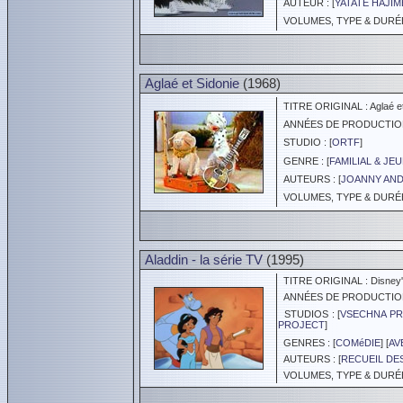
AUTEUR : [
YATATE HAJIM
VOLUMES, TYPE & DURÉE 
Aglaé et Sidonie
(1968)
TITRE ORIGINAL : Aglaé et
ANNÉES DE PRODUCTION :
STUDIO : [
ORTF
]
GENRE : [
FAMILIAL & JE
AUTEURS : [
JOANNY AN
VOLUMES, TYPE & DURÉE 
Aladdin - la série TV
(1995)
TITRE ORIGINAL : Disney's 
ANNÉES DE PRODUCTION :
STUDIOS : [
VSECHNA PR
PROJECT
]
GENRES : [
COMéDIE
] [
AV
AUTEURS : [
RECUEIL DES
VOLUMES, TYPE & DURÉE 