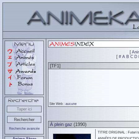
[
Ani
[
#
A
B
C
D
[TF1]
Site Web :
aucune
À plein gaz
(1990)
Recherche avancée
TITRE ORIGINAL : Futari t
Anime Store
ANNÉES DE PRODUCTION :