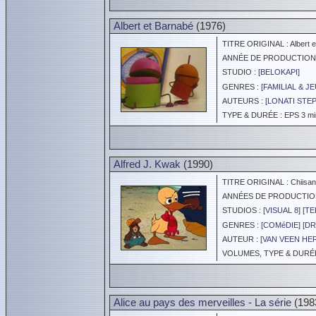
Albert et Barnabé
(1976)
TITRE ORIGINAL : Albert e
ANNÉE DE PRODUCTION :
STUDIO : [
BELOKAPI
]
GENRES : [
FAMILIAL & J
AUTEURS : [
LONATI STE
TYPE & DURÉE : EPS 3 min
Alfred J. Kwak
(1990)
TITRE ORIGINAL : Chiisana 
ANNÉES DE PRODUCTION :
STUDIOS : [
VISUAL 8
] [
TE
GENRES : [
COMéDIE
] [
DR
AUTEUR : [
VAN VEEN HE
VOLUMES, TYPE & DURÉE 
Alice au pays des merveilles - La série
(198