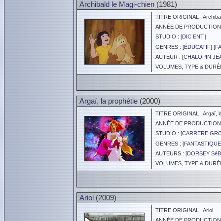
Archibald le Magi-chien
(1981)
TITRE ORIGINAL : Archibald
ANNÉE DE PRODUCTION :
STUDIO : [
DIC ENT.
]
GENRES : [
ÉDUCATIF
] [
F
AUTEUR : [
CHALOPIN JE
VOLUMES, TYPE & DURÉE 
Argaï, la prophétie
(2000)
TITRE ORIGINAL : Argaï, la
ANNÉE DE PRODUCTION :
STUDIO : [
CARRERE GR
GENRES : [
FANTASTIQUE
AUTEURS : [
DORSEY SéB
VOLUMES, TYPE & DURÉE 
Ariol
(2009)
TITRE ORIGINAL : Ariol
ANNÉE DE PRODUCTION :