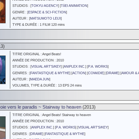
STUDIOS : [
TOKYU AGENCY
] [
TôEI ANIMATION
]
GENRE : [
ESPACE & SCI-FICTION
]
AUTEUR : [
MATSUMOTO LEIJI
]
TYPE & DURÉE : 1 FILM 120 mins
3)
TITRE ORIGINAL : Angel Beats!
ANNÉE DE PRODUCTION : 2010
STUDIOS : [
VISUAL ART'S/KEY
] [
ANIPLEX INC.
] [
P.A. WORKS
]
GENRES : [
FANTASTIQUE & MYTHE
] [
ACTION
] [
COMéDIE
] [
DRAME
] [
AMOUR & A
AUTEUR : [
MAEDA JUN
]
VOLUMES, TYPE & DURÉE : 13 EPS 24 mins
oie vers le paradis ~ Stairway to heaven
(2013)
TITRE ORIGINAL : Angel Beats! Stairway to heaven
ANNÉE DE PRODUCTION : 2010
STUDIOS : [
ANIPLEX INC.
] [
P.A. WORKS
] [
VISUAL ART'S/KEY
]
GENRES : [
DRAME
] [
FANTASTIQUE & MYTHE
]