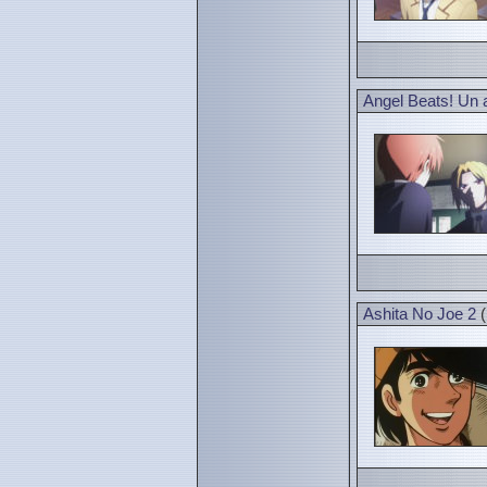
Angel Beats! Un a
Ashita No Joe 2
(