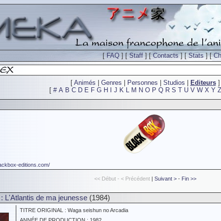
[
FAQ
] [
Staff
] [
Contacts
] [
Stats
] [
Ch
[
Animés
|
Genres
|
Personnes
|
Studios
|
Editeurs
]
[
#
A
B
C
D
E
F
G
H
I
J
K
L
M
N
O
P
Q
R
S
T
U
V
W
X
Y
lackbox-editions.com/
<< Début - < Précédent
|
Suivant >
-
Fin >>
m : L'Atlantis de ma jeunesse
(1984)
TITRE ORIGINAL : Waga seishun no Arcadia
ANNÉE DE PRODUCTION : 1982