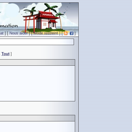
at
] [
Nous aider
] [
Mode restreint
] [
]
Z
Tout
]