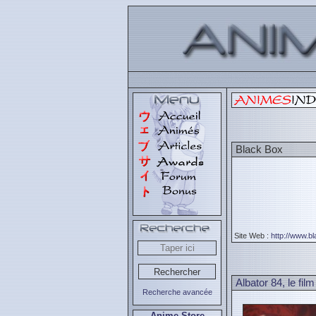
Black Box
Site Web :
http://www.b
Albator 84, le fil
Recherche avancée
Anime Store