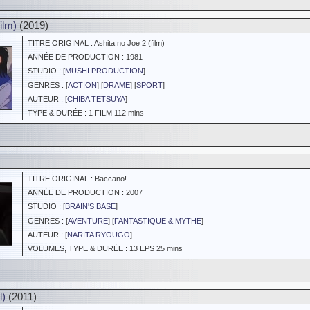
ilm)
(2019)
TITRE ORIGINAL : Ashita no Joe 2 (film)
ANNÉE DE PRODUCTION : 1981
STUDIO : [
MUSHI PRODUCTION
]
GENRES : [
ACTION
] [
DRAME
] [
SPORT
]
AUTEUR : [
CHIBA TETSUYA
]
TYPE & DURÉE : 1 FILM 112 mins
TITRE ORIGINAL : Baccano!
ANNÉE DE PRODUCTION : 2007
STUDIO : [
BRAIN'S BASE
]
GENRES : [
AVENTURE
] [
FANTASTIQUE & MYTHE
]
AUTEUR : [
NARITA RYOUGO
]
VOLUMES, TYPE & DURÉE : 13 EPS 25 mins
l)
(2011)