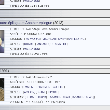
AUTEUR : [
MAEDA JUN
]
TYPE & DURÉE : 1 TV-S 25 mins
utre épilogue ~ Another epilogue
(2013)
TITRE ORIGINAL : Angel Beats! Another Epilogue
ANNÉE DE PRODUCTION : 2010
STUDIOS : [
P.A. WORKS
] [
VISUAL ART'S/KEY
] [
ANIPLEX INC.
]
GENRES : [
DRAME
] [
FANTASTIQUE & MYTHE
]
AUTEUR : [
MAEDA JUN
]
TYPE & DURÉE : 1 OAV 2 mins
1991)
TITRE ORIGINAL : Ashita no Joe 2
ANNÉES DE PRODUCTION : 1980 - 1981
STUDIO : [
TMS ENTERTAINMENT CO.,LTD.
]
GENRES : [
ACTION
] [
DRAME
] [
SPORT
]
AUTEURS : [
CHIBA TETSUYA
] [
TAKAMORI ASAO [TAKAMORI ASAKI]
]
VOLUMES, TYPE & DURÉE : 47 EPS 25 mins