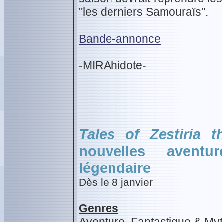
"les derniers Samouraïs".
Bande-annonce
-MIRAhidote-
Tales of Zestiria 
nouvelles avent
légendaire
Dès le 8 janvier
Genres
Aventure, Fantastique & My