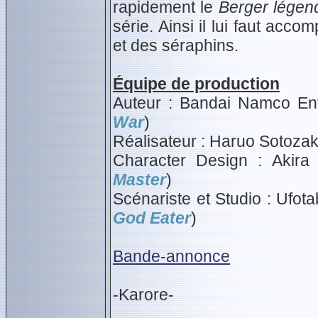
rapidement le
Berger légen
série. Ainsi il lui faut acc
et des séraphins.
Équipe de production
Auteur : Bandai Namco Ent
War
)
Réalisateur : Haruo Sotozaki
Character Design : Akira
Master
)
Scénariste et Studio : Ufota
God Eater
)
Bande-annonce
-Karore-