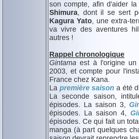
son compte, afin d'aider la 
Shimura
, dont il se sert 
Kagura Yato
, une extra-ter
va vivre des aventures hi
autres !
Rappel chronologique
Gintama
est à l'origine u
2003, et compte pour l'inst
France chez Kana.
La
première saison
a été d
La seconde saison, intitu
épisodes. La saison 3,
Gi
épisodes. La saison 4,
Gi
épisodes. Ce qui fait un to
manga (à part quelques cha
saison devrait reprendre l