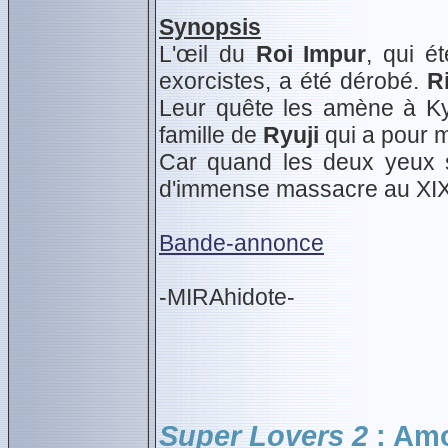
Synopsis
L'œil du
Roi Impur
, qui é
exorcistes, a été dérobé.
R
Leur quête les amène à Kyo
famille de
Ryuji
qui a pour mi
Car quand les deux yeux s
d'immense massacre au XIXe s
Bande-annonce
-MIRAhidote-
Super Lovers 2
: Amo