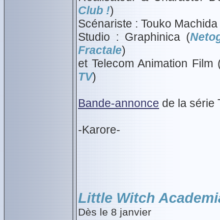
Club !
)
Scénariste : Touko Machida 
Studio : Graphinica (
Neto
Fractale
)
et Telecom Animation Film 
TV
)
Bande-annonce
de la série
-Karore-
Little Witch Academi
Dès le 8 janvier