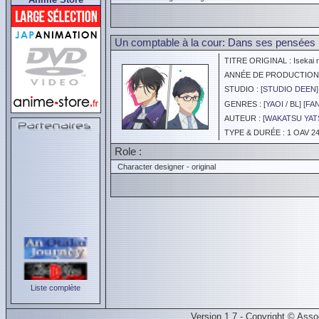
Un comptable à la cour: Dans ses pensées 
TITRE ORIGINAL : Isekai n
ANNÉE DE PRODUCTION :
STUDIO : [
STUDIO DEEN
]
GENRES : [
YAOI / BL
] [
FA
AUTEUR : [
WAKATSU YAT
TYPE & DURÉE : 1 OAV 24
Role :
Character designer - original
Liste complète
Version 1.7 - Copyright © Ass