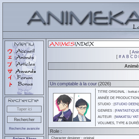
[
Ani
[
#
A
B
C
D
Animés
Un comptable à la cour
(2026)
TITRE ORIGINAL : Isekai n
ANNÉE DE PRODUCTION :
STUDIO : [
STUDIO DEEN
]
GENRES : [
FANTASTIQUE
AUTEUR : [
WAKATSU YAT
VOLUMES, TYPE & DURÉE 
Recherche avancée
Role :
Character designer - original
Anime Store