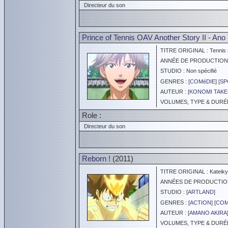
Directeur du son
Prince of Tennis OAV Another Story II - Ano
TITRE ORIGINAL : Tennis no
ANNÉE DE PRODUCTION :
STUDIO : Non spécifié
GENRES : [
COMéDIE
] [
SP
AUTEUR : [
KONOMI TAKE
VOLUMES, TYPE & DURÉE 
Role :
Directeur du son
Reborn !
(2011)
TITRE ORIGINAL : Kateikyo
ANNÉES DE PRODUCTION :
STUDIO : [
ARTLAND
]
GENRES : [
ACTION
] [
COM
AUTEUR : [
AMANO AKIRA
VOLUMES, TYPE & DURÉE 