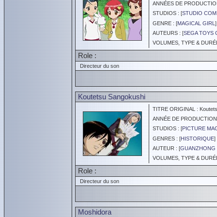
ANNÉES DE PRODUCTION :
STUDIOS : [
STUDIO COM
GENRE : [
MAGICAL GIRL
]
AUTEURS : [
SEGA TOYS C
VOLUMES, TYPE & DURÉE 
Role :
Directeur du son
Koutetsu Sangokushi
TITRE ORIGINAL : Koutets
ANNÉE DE PRODUCTION :
STUDIOS : [
PICTURE MA
GENRES : [
HISTORIQUE
] 
AUTEUR : [
GUANZHONG
VOLUMES, TYPE & DURÉE 
Role :
Directeur du son
Moshidora