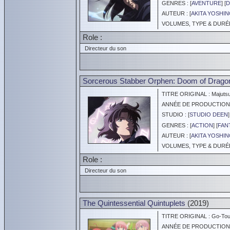
GENRES : [
AVENTURE
] [
D
AUTEUR : [
AKITA YOSHI
VOLUMES, TYPE & DURÉE 
Role :
Directeur du son
Sorcerous Stabber Orphen: Doom of Drago
TITRE ORIGINAL : Majutsus
ANNÉE DE PRODUCTION :
STUDIO : [
STUDIO DEEN
]
GENRES : [
ACTION
] [
FAN
AUTEUR : [
AKITA YOSHI
VOLUMES, TYPE & DURÉE 
Role :
Directeur du son
The Quintessential Quintuplets
(2019)
TITRE ORIGINAL : Go-Tou
ANNÉE DE PRODUCTION :