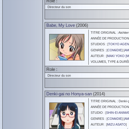
Role :
Directeur du son
Babe, My Love
(2006)
TITRE ORIGINAL : Aishite
ANNÉE DE PRODUCTION :
STUDIOS : [
TOKYO AGE
GENRES : [
COMéDIE
] [
AM
AUTEUR : [
MAKI YOKO [
VOLUMES, TYPE & DURÉE 
Role :
Directeur du son
Denki-gai no Honya-san
(2014)
TITRE ORIGINAL : Denki-g
ANNÉE DE PRODUCTION :
STUDIO : [
SHIN-EI ANIMA
GENRES : [
COMéDIE
] [
AM
AUTEUR : [
MIZU ASATO
]