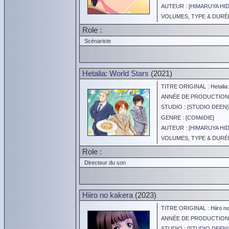
AUTEUR : [
HIMARUYA HI
VOLUMES, TYPE & DURÉE 
Role :
Scénariste
Hetalia: World Stars
(2021)
TITRE ORIGINAL : Hetalia:
ANNÉE DE PRODUCTION :
STUDIO : [
STUDIO DEEN
]
GENRE : [
COMéDIE
]
AUTEUR : [
HIMARUYA HI
VOLUMES, TYPE & DURÉE 
Role :
Directeur du son
Hiiro no kakera
(2023)
TITRE ORIGINAL : Hiiro no
ANNÉE DE PRODUCTION :
STUDIO : [
STUDIO DEEN
]