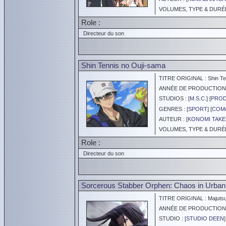
VOLUMES, TYPE & DURÉE 
Role :
Directeur du son
Shin Tennis no Ouji-sama
TITRE ORIGINAL : Shin Ten
ANNÉE DE PRODUCTION :
STUDIOS : [
M.S.C.
] [
PROD
GENRES : [
SPORT
] [
COM
AUTEUR : [
KONOMI TAKE
VOLUMES, TYPE & DURÉE 
Role :
Directeur du son
Sorcerous Stabber Orphen: Chaos in Urban
TITRE ORIGINAL : Majutsu
ANNÉE DE PRODUCTION :
STUDIO : [
STUDIO DEEN
]