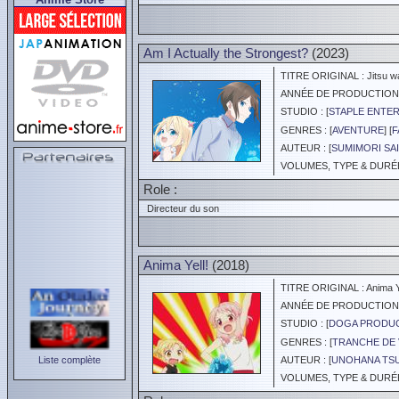
Am I Actually the Strongest?
(2023)
TITRE ORIGINAL : Jitsu wa
ANNÉE DE PRODUCTION :
STUDIO : [
STAPLE ENTE
GENRES : [
AVENTURE
] [
F
AUTEUR : [
SUMIMORI SAI
VOLUMES, TYPE & DURÉE 
Role :
Directeur du son
Anima Yell!
(2018)
TITRE ORIGINAL : Anima Ye
ANNÉE DE PRODUCTION :
STUDIO : [
DOGA PRODUC
GENRES : [
TRANCHE DE 
Liste complète
AUTEUR : [
UNOHANA TS
VOLUMES, TYPE & DURÉE 