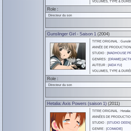
VOLUMES, TYPE & DURÉE 
Role :
Directeur du son
Gunslinger Girl - Saison 1
(2004)
TITRE ORIGINAL : Gunsling
ANNÉE DE PRODUCTION :
STUDIO : [
MADHOUSE P
GENRES : [
DRAME
] [
ACT
AUTEUR : [
AIDA YU
]
VOLUMES, TYPE & DURÉE 
Role :
Directeur du son
Hetalia: Axis Powers (saison 1)
(2011)
TITRE ORIGINAL : Hetalia:
ANNÉES DE PRODUCTION :
STUDIO : [
STUDIO DEEN
]
GENRE : [
COMéDIE
]