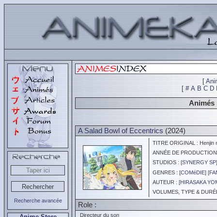
[
Ani
[
#
A
B
C
D
Animés 
A Salad Bowl of Eccentrics
(2024)
TITRE ORIGINAL : Henjin n
ANNÉE DE PRODUCTION :
STUDIOS : [
SYNERGY SP
GENRES : [
COMéDIE
] [
FA
AUTEUR : [
HIRASAKA YO
VOLUMES, TYPE & DURÉE 
Recherche avancée
Role :
Directeur du son
Anime Store