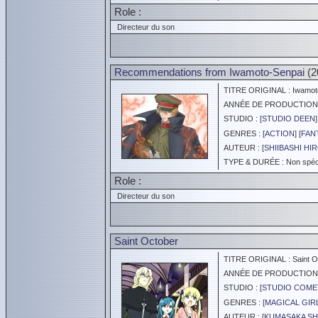
Role :
Directeur du son
Recommendations from Iwamoto-Senpai
(2
TITRE ORIGINAL : Iwamoto
ANNÉE DE PRODUCTION :
STUDIO : [
STUDIO DEEN
]
GENRES : [
ACTION
] [
FAN
AUTEUR : [
SHIIBASHI HI
TYPE & DURÉE : Non spéci
Role :
Directeur du son
Saint October
TITRE ORIGINAL : Saint O
ANNÉE DE PRODUCTION :
STUDIO : [
STUDIO COME
GENRES : [
MAGICAL GIR
AUTEUR : [
KUMASAKA S