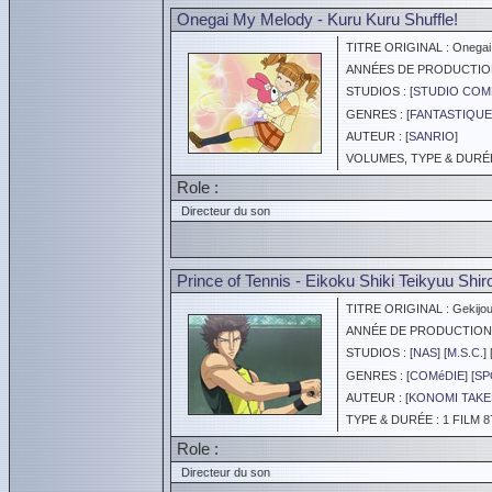
Onegai My Melody - Kuru Kuru Shuffle!
TITRE ORIGINAL : Onegai M
ANNÉES DE PRODUCTION :
STUDIOS : [
STUDIO COM
GENRES : [
FANTASTIQUE
AUTEUR : [
SANRIO
]
VOLUMES, TYPE & DURÉE 
Role :
Directeur du son
Prince of Tennis - Eikoku Shiki Teikyuu Shi
TITRE ORIGINAL : Gekijouba
ANNÉE DE PRODUCTION :
STUDIOS : [
NAS
] [
M.S.C.
] 
GENRES : [
COMéDIE
] [
SP
AUTEUR : [
KONOMI TAKE
TYPE & DURÉE : 1 FILM 8
Role :
Directeur du son