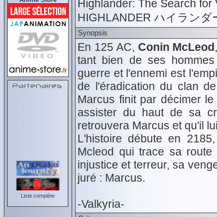
Highlander: The Search fo
HIGHLANDER ハイラ
Synopsis
En 125 AC,
Conin McLeod
tant bien de ses hommes 
guerre et l'ennemi est l'em
de l'éradication du clan 
Marcus finit par décimer le
assister du haut de sa cro
retrouvera Marcus et qu'il lu
L'histoire débute en 2185
Mcleod qui trace sa route
injustice et terreur, sa ve
juré : Marcus.
Liste complète
-Valkyria-