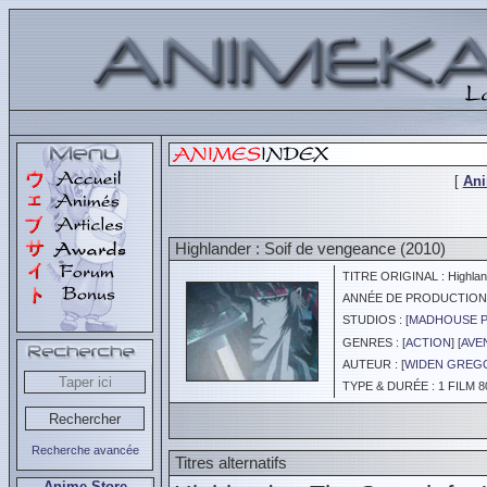
[
An
Highlander : Soif de vengeance (2010)
TITRE ORIGINAL : Highlan
ANNÉE DE PRODUCTION :
STUDIOS : [
MADHOUSE 
GENRES : [
ACTION
] [
AVE
AUTEUR : [
WIDEN GREG
TYPE & DURÉE : 1 FILM 8
Recherche avancée
Titres alternatifs
Anime Store