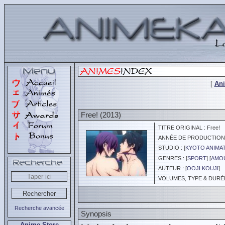
[
An
Free! (2013)
TITRE ORIGINAL : Free!
ANNÉE DE PRODUCTION :
STUDIO : [
KYOTO ANIMA
GENRES : [
SPORT
] [
AMOU
AUTEUR : [
OOJI KOUJI
]
VOLUMES, TYPE & DURÉE 
Recherche avancée
Synopsis
Anime Store