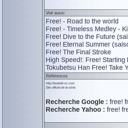
Voir aussi
Free! - Road to the world
Free! - Timeless Medley - K
Free! Dive to the Future (sa
Free! Eternal Summer (sais
Free! The Final Stroke
High Speed!: Free! Starting
Tokubetsu Han Free! Take 
Références
http://iwatobi-sc.com
Site officiel de la série.
Recherche Google :
free!
f
Recherche Yahoo :
free!
fr