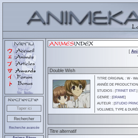
[
An
Double Wish
TITRE ORIGINAL : W - Wi
ANNÉE DE PRODUCTION :
STUDIOS : [
TRINET ENT.
]
GENRE : [
DRAME
]
AUTEUR : [
STUDIO PRIN
VOLUMES, TYPE & DURÉE 
Recherche avancée
Titre alternatif
Anime Store