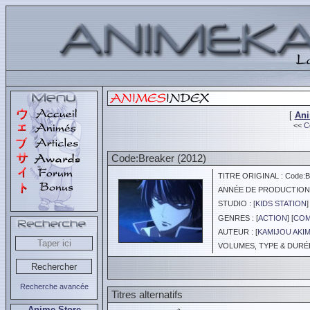
[
An
<<
C
Code:Breaker (2012)
TITRE ORIGINAL : Code:B
ANNÉE DE PRODUCTION :
STUDIO : [
KIDS STATION
]
GENRES : [
ACTION
] [
COM
AUTEUR : [
KAMIJOU AKIM
VOLUMES, TYPE & DURÉE 
Recherche avancée
Titres alternatifs
Anime Store