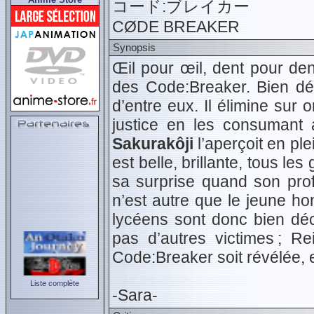
コード:ブレイカー
CØDE BREAKER
Synopsis
Œil pour œil, dent pour dent
des Code
:
Breaker. Bien dé
d’entre eux. Il élimine sur
justice en les consumant
Sakurakôji
l’aperçoit en ple
est belle, brillante, tous le
sa surprise quand son prof
n’est autre que le jeune ho
lycéens sont donc bien déci
pas d’autres victimes ; R
Code
:
Breaker soit révélée,
Liste complète
-Sara-