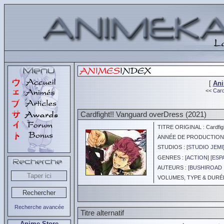
[
An
<<
Card
Cardfight!! Vanguard overDress (2021)
TITRE ORIGINAL : Cardfigh
ANNÉE DE PRODUCTION :
STUDIOS : [
STUDIO JEMI
GENRES : [
ACTION
] [
ESP
AUTEURS : [
BUSHIROAD 
VOLUMES, TYPE & DURÉE 
Recherche avancée
Titre alternatif
Anime Store