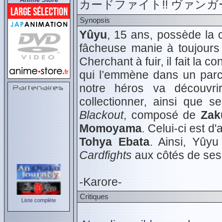
カードファイト!! ヴァンガード
Synopsis
Yûyu
, 15 ans, possède la 
fâcheuse manie à toujours 
Cherchant à fuir, il fait la 
qui l’emmène dans un par
notre héros va découvri
collectionner, ainsi que 
Blackout
, composé de
Zak
Momoyama
. Celui-ci est d
Tohya Ebata
. Ainsi, Yûy
Cardfights
aux côtés de ses
-Karore-
Critiques
Liste complète